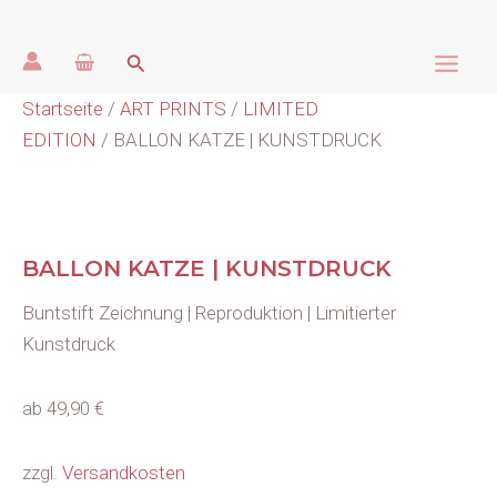
BALLON
Zum
KATZE
Inhalt
Main
|
Suchen
springen
KUNSTDRUCK
Menge
Men
Startseite
/
ART PRINTS
/
LIMITED
EDITION
/ BALLON KATZE | KUNSTDRUCK
BALLON KATZE | KUNSTDRUCK
Buntstift Zeichnung | Reproduktion | Limitierter
Kunstdruck
ab
49,90
€
zzgl.
Versandkosten