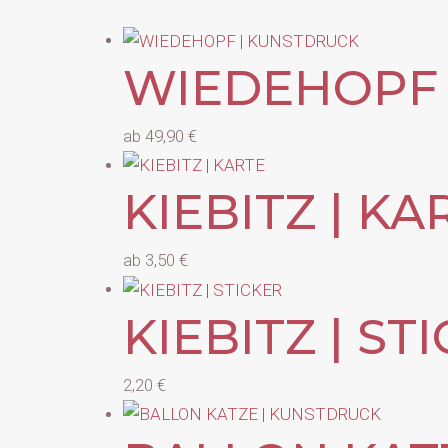
WIEDEHOPF 
ab
49,90
€
KIEBITZ | KA
ab
3,50
€
KIEBITZ | ST
2,20
€